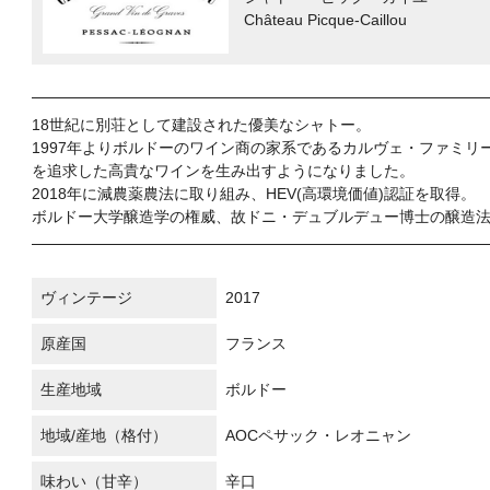
Château Picque-Caillou
18世紀に別荘として建設された優美なシャトー。
1997年よりボルドーのワイン商の家系であるカルヴェ・ファミ
を追求した高貴なワインを生み出すようになりました。
2018年に減農薬農法に取り組み、HEV(高環境価値)認証を取得。
ボルドー大学醸造学の権威、故ドニ・デュブルデュー博士の醸造
ヴィンテージ
2017
原産国
フランス
生産地域
ボルドー
地域/産地（格付）
AOCペサック・レオニャン
味わい（甘辛）
辛口