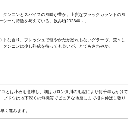
。タンニンとスパイスの風味が豊か。上質なブラックカラントの風
シーな特徴を与えている。飲み頃2023年～。
クトな香り。フレッシュで軽やかだが紛れもないグラーヴ。荒々し
。タンニンは少し熟成を待っても良いが、とてもさわやか。
カイユとは小石を意味し、畑はガロンヌ川の氾濫により何千年もかけて
で、ブドウは地下深くの無機質でピュアな地層にまで根を伸ばし張り
は早く進みます。