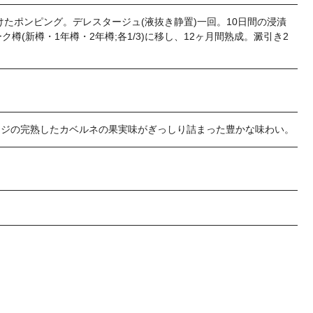
けたポンピング。デレスタージュ(液抜き静置)一回。10日間の浸漬
(新樽・1年樽・2年樽;各1/3)に移し、12ヶ月間熟成。澱引き2
ージの完熟したカベルネの果実味がぎっしり詰まった豊かな味わい。