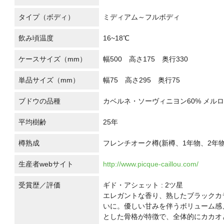
タイプ（ボディ）
ミディアム～フルボディ
飲み頃温度
16~18℃
ケースサイズ（mm）
幅500 高さ175 奥行330
単品サイズ（mm）
幅75 高さ295 奥行75
ブドウの品種
カベルネ・ソーヴィニヨン60% メルロ
平均樹齢
25年
樽熟成
フレンチオーク樽(新樽、1年物、2年物
生産者webサイト
http://www.picque-caillou.com/
受賞歴／評価
ギド・アシェット : 2ツ星
エレガントな香り、熟したブラックカ
いに。優しい甘みを伴うボリューム感
とした骨格が特徴で、全体的にカカオ