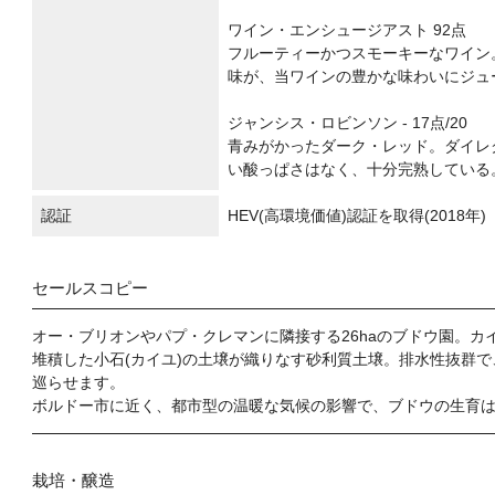
ワイン・エンシュージアスト 92点
フルーティーかつスモーキーなワイン
味が、当ワインの豊かな味わいにジュー
ジャンシス・ロビンソン - 17点/20
青みがかったダーク・レッド。ダイレ
い酸っぱさはなく、十分完熟している
認証
HEV(高環境価値)認証を取得(2018年)
セールスコピー
オー・ブリオンやパプ・クレマンに隣接する26haのブドウ園。
堆積した小石(カイユ)の土壌が織りなす砂利質土壌。排水性抜群
巡らせます。
ボルドー市に近く、都市型の温暖な気候の影響で、ブドウの生育
栽培・醸造