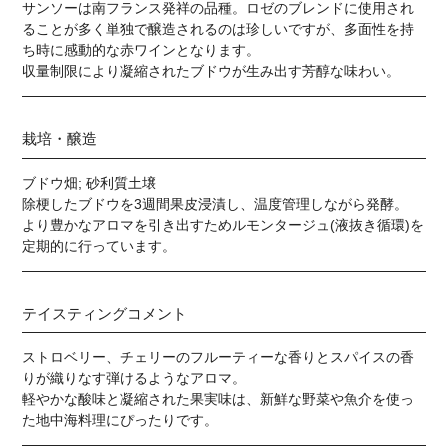
サンソーは南フランス発祥の品種。ロゼのブレンドに使用され
ることが多く単独で醸造されるのは珍しいですが、多面性を持
ち時に感動的な赤ワインとなります。
収量制限により凝縮されたブドウが生み出す芳醇な味わい。
栽培・醸造
ブドウ畑; 砂利質土壌
除梗したブドウを3週間果皮浸漬し、温度管理しながら発酵。
より豊かなアロマを引き出すためルモンタージュ(液抜き循環)を
定期的に行っています。
テイスティングコメント
ストロベリー、チェリーのフルーティーな香りとスパイスの香
りが織りなす弾けるようなアロマ。
軽やかな酸味と凝縮された果実味は、新鮮な野菜や魚介を使っ
た地中海料理にぴったりです。