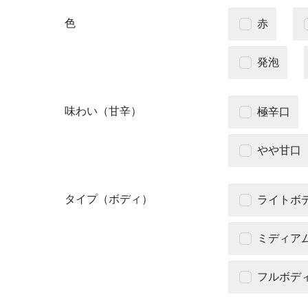
色
赤
発泡
味わい（甘辛）
極辛口
やや甘口
タイプ（ボディ）
ライトボ
ミディア
フルボデ