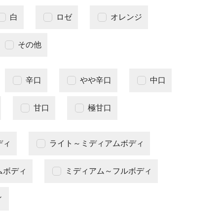
白
ロゼ
オレンジ
その他
辛口
やや辛口
中口
甘口
極甘口
ディ
ライト～ミディアムボディ
ムボディ
ミディアム～フルボディ
ィ