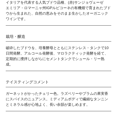
イタリアを代表する人気ブドウ品種、(赤)サンジョヴェーゼ
エミリア・ロマーニャ州IGPルビコーネの有機畑で育まれたブド
ウから生まれた、自然の恵みをそのまま生かしたオーガニック
ワインです。
栽培・醸造
破砕したブドウを、培養酵母とともにステンレス・タンクで10
日間発酵。アルコール発酵後、マロラクティック発酵を経て、
定期的に攪拌しながらにセメントタンクでシュール・リー熟
成。
テイスティングコメント
ガーネットがかったチェリー色。ラズベリーやプラムの果実香
にスパイスのニュアンス。ミディアムボディで繊細なタンニン
とミネラル感が心地よく、長い余韻が楽しめます。