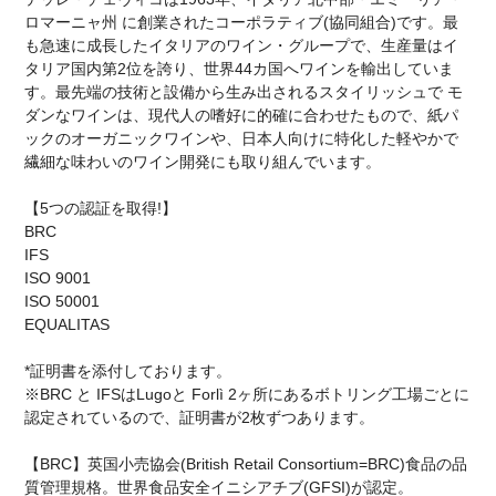
ロマーニャ州 に創業されたコーポラティブ(協同組合)です。最
も急速に成長したイタリアのワイン・グループで、生産量はイ
タリア国内第2位を誇り、世界44カ国へワインを輸出していま
す。最先端の技術と設備から生み出されるスタイリッシュで モ
ダンなワインは、現代人の嗜好に的確に合わせたもので、紙パ
ックのオーガニックワインや、日本人向けに特化した軽やかで
繊細な味わいのワイン開発にも取り組んでいます。
【5つの認証を取得!】
BRC
IFS
ISO 9001
ISO 50001
EQUALITAS
*証明書を添付しております。
※BRC と IFSはLugoと Forlì 2ヶ所にあるボトリング工場ごとに
認定されているので、証明書が2枚ずつあります。
【BRC】英国小売協会(British Retail Consortium=BRC)食品の品
質管理規格。世界食品安全イニシアチブ(GFSI)が認定。