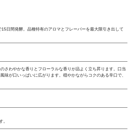
℃で15日間発酵。品種特有のアロマとフレーバーを最大限引き出して
スのさわやかな香りとフローラルな香りが品よく立ち昇ります。口当
の風味が口いっぱいに広がります。穏やかながらコクのある辛口で、
す。