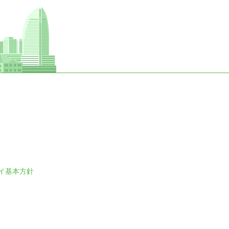
イ基本方針
。