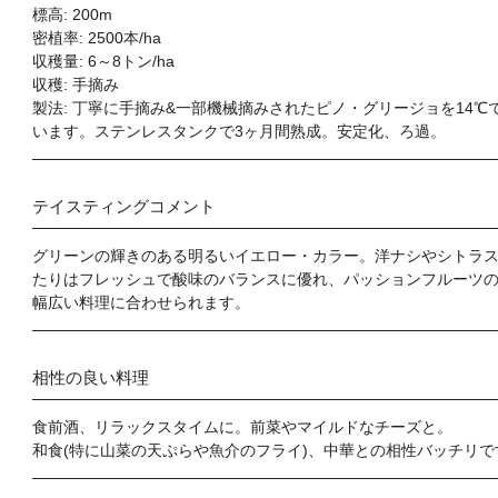
標高: 200m
密植率: 2500本/ha
収穫量: 6～8トン/ha
収穫: 手摘み
製法: 丁寧に手摘み&一部機械摘みされたピノ・グリージョを14
います。ステンレスタンクで3ヶ月間熟成。安定化、ろ過。
テイスティングコメント
グリーンの輝きのある明るいイエロー・カラー。洋ナシやシトラ
たりはフレッシュで酸味のバランスに優れ、パッションフルーツ
幅広い料理に合わせられます。
相性の良い料理
食前酒、リラックスタイムに。前菜やマイルドなチーズと。
和食(特に山菜の天ぷらや魚介のフライ)、中華との相性バッチリで