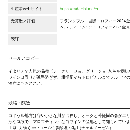
生産者webサイト
https://radacini.md/en
受賞歴／評価
フランクフルト国際トロフィー2024
ベルリン・ワイントロフィー2024金
認証
セールスコピー
イタリアで人気の品種ピノ・グリージョ。グリージョ=灰色を意味
ワインは香りが派手過ぎず、柑橘系からトロピカルまでフルーツ
酒党にもおススメ。
栽培・醸造
コドゥル地方は谷や小さな川が点在し、オークと菩提樹の森がエリ
涼な気候で、アロマティックな白ワインの産地として知られてい
土壌: 力強く重いローム性炭酸塩の黒土(チェルノーゼム)