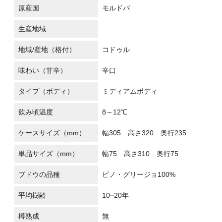
原産国
モルドバ
生産地域
地域/産地（格付）
コドゥル
味わい（甘辛）
辛口
タイプ（ボディ）
ミディアムボディ
飲み頃温度
8～12℃
ケースサイズ（mm）
幅305 高さ320 奥行235
単品サイズ（mm）
幅75 高さ310 奥行75
ブドウの品種
ピノ・グリージョ100%
平均樹齢
10~20年
樽熟成
無