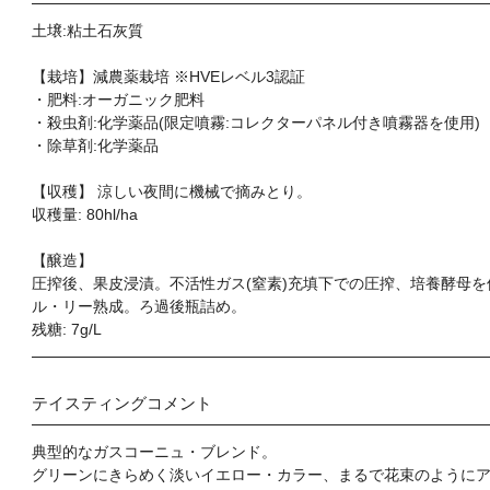
土壌:粘土石灰質
【栽培】減農薬栽培 ※HVEレベル3認証
・肥料:オーガニック肥料
・殺虫剤:化学薬品(限定噴霧:コレクターパネル付き噴霧器を使用)
・除草剤:化学薬品
【収穫】 涼しい夜間に機械で摘みとり。
収穫量: 80hl/ha
【醸造】
圧搾後、果皮浸漬。不活性ガス(窒素)充填下での圧搾、培養酵母
ル・リー熟成。ろ過後瓶詰め。
残糖: 7g/L
テイスティングコメント
典型的なガスコーニュ・ブレンド。
グリーンにきらめく淡いイエロー・カラー、まるで花束のように