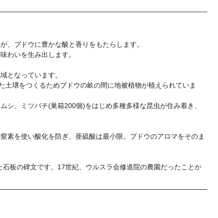
差が、ブドウに豊かな酸と香りをもたらします。
な味わいを生み出します。
地域となっています。
きた土壌をつくるためブドウの畝の間に地被植物が植えられていま
シ、ミツバチ(巣箱200個)をはじめ多種多様な昆虫が住み着き、
の窒素を使い酸化を防ぎ、亜硫酸は最小限。ブドウのアロマをそのま
掛けられた石板の碑文です。17世紀、ウルスラ会修道院の農園だったことか