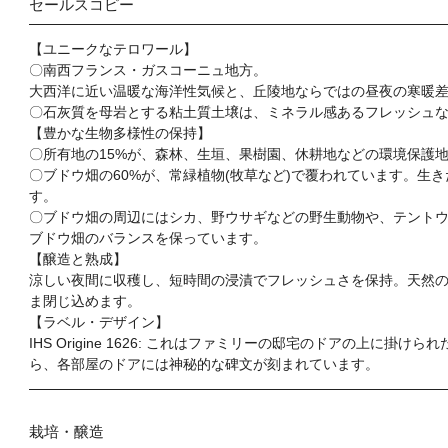
セールスコピー
【ユニークなテロワール】
〇南西フランス・ガスコーニュ地方。
大西洋に近い温暖な海洋性気候と、丘陵地ならではの昼夜の寒暖
〇石灰質を母岩とする粘土質土壌は、ミネラル感あるフレッシュ
【豊かな生物多様性の保持】
〇所有地の15%が、森林、生垣、果樹園、休耕地などの環境保護
〇ブドウ畑の60%が、常緑植物(牧草など)で覆われています。生
す。
〇ブドウ畑の周辺にはシカ、野ウサギなどの野生動物や、テントウム
ブドウ畑のバランスを保っています。
【醸造と熟成】
涼しい夜間に収穫し、短時間の浸漬でフレッシュさを保持。天然
ま閉じ込めます。
【ラベル・デザイン】
IHS Origine 1626: これはファミリーの邸宅のドアの上に
ら、各部屋のドアには神秘的な碑文が刻まれています。
栽培・醸造