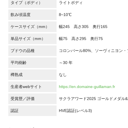
タイプ（ボディ）
ライトボディ
飲み頃温度
8~10℃
ケースサイズ（mm）
幅245 高さ305 奥行165
単品サイズ（mm）
幅75 高さ295 奥行75
ブドウの品種
コロンバール80%、ソーヴィニヨン・
平均樹齢
～30 年
樽熟成
なし
生産者webサイト
https://en.domaine-guillaman.fr
受賞歴／評価
サクラアワード2025 ゴールドメダル&天
認証
HVE認証(レベル3)