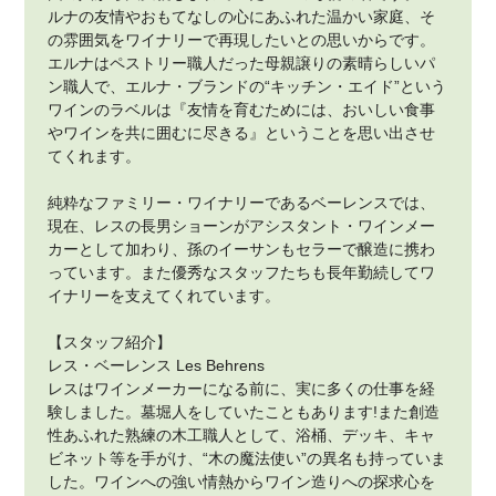
ルナの友情やおもてなしの心にあふれた温かい家庭、そ
の雰囲気をワイナリーで再現したいとの思いからです。
エルナはペストリー職人だった母親譲りの素晴らしいパ
ン職人で、エルナ・ブランドの“キッチン・エイド”という
ワインのラベルは『友情を育むためには、おいしい食事
やワインを共に囲むに尽きる』ということを思い出させ
てくれます。
純粋なファミリー・ワイナリーであるベーレンスでは、
現在、レスの長男ショーンがアシスタント・ワインメー
カーとして加わり、孫のイーサンもセラーで醸造に携わ
っています。また優秀なスタッフたちも長年勤続してワ
イナリーを支えてくれています。
【スタッフ紹介】
レス・ベーレンス Les Behrens
レスはワインメーカーになる前に、実に多くの仕事を経
験しました。墓堀人をしていたこともあります!また創造
性あふれた熟練の木工職人として、浴桶、デッキ、キャ
ビネット等を手がけ、“木の魔法使い”の異名も持っていま
した。ワインへの強い情熱からワイン造りへの探求心を