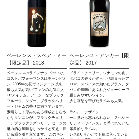
ベーレンス・スペア・ミー
ベーレンス・アンカー【限
【限定品】 2018
定品】 2017
ベーレンスのラインナップの中で、
ドライ・チェリー、シナモンの皮、
コストパフォーマンスはチャンピオ
タバコの香りがぎっしり詰まったア
ン! 2005年の初ヴィンテージ以来、
ロマ、スパイスの効いたプラム、タ
最も人気が高い“ファンのお気に入
バコの風味にあふれたジューシーで
り”アイテム。アーシーなブラック
親しみやすいワイン。
フルーツ、シダー、ブラックベリ
少し哀愁を帯びたラベルも人気。
ー・ジャムの香りに満ちています。
素晴らしく厚みのある構成としなや
ラベル・デザイン
かなタンニンが、ブラックチェリ
一目見たら忘れられない「スペシャ
ー、ブラックラズベリー、セージの
リティ・ワインズ」と呼ばれていた
魅力的な風味をしっかりと支え、長
印象的なラベル。
い余韻を引き立てます。 このキン
レス&リサがとても気に入っている