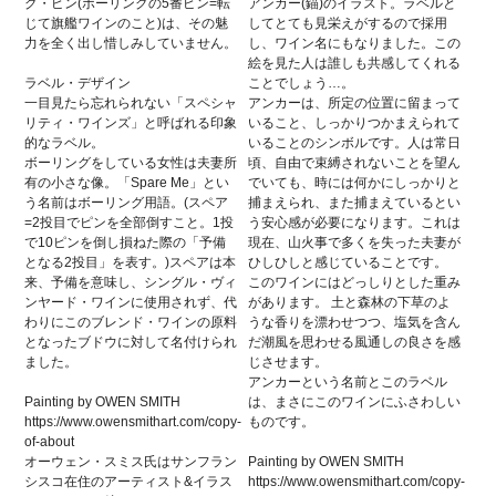
グ・ピン(ボーリングの5番ピン=転
アンカー(錨)のイラスト。ラベルと
じて旗艦ワインのこと)は、その魅
してとても見栄えがするので採用
力を全く出し惜しみしていません。
し、ワイン名にもなりました。この
絵を見た人は誰しも共感してくれる
ラベル・デザイン
ことでしょう…。
一目見たら忘れられない「スペシャ
アンカーは、所定の位置に留まって
リティ・ワインズ」と呼ばれる印象
いること、しっかりつかまえられて
的なラベル。
いることのシンボルです。人は常日
ボーリングをしている女性は夫妻所
頃、自由で束縛されないことを望ん
有の小さな像。「Spare Me」とい
でいても、時には何かにしっかりと
う名前はボーリング用語。(スペア
捕まえられ、また捕まえているとい
=2投目でピンを全部倒すこと。1投
う安心感が必要になります。これは
で10ピンを倒し損ねた際の「予備
現在、山火事で多くを失った夫妻が
となる2投目」を表す。)スペアは本
ひしひしと感じていることです。
来、予備を意味し、シングル・ヴィ
このワインにはどっしりとした重み
ンヤード・ワインに使用されず、代
があります。 土と森林の下草のよ
わりにこのブレンド・ワインの原料
うな香りを漂わせつつ、塩気を含ん
となったブドウに対して名付けられ
だ潮風を思わせる風通しの良さを感
ました。
じさせます。
アンカーという名前とこのラベル
Painting by OWEN SMITH
は、まさにこのワインにふさわしい
https://www.owensmithart.com/copy-
ものです。
of-about
オーウェン・スミス氏はサンフラン
Painting by OWEN SMITH
シスコ在住のアーティスト&イラス
https://www.owensmithart.com/copy-