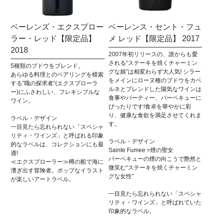
ベーレンズ・エクスプロー
ベーレンス・セント・フュ
ラー・レッド【限定品】
メ レッド【限定品】 2017
2018
2007年初リリースの、誰からも愛
される“ステーキを焼くチャーミン
5種類のブドウをブレンド。
グな娘”は相変わらず大人気! シラー
あらゆる料理とのペアリングを模索
をメインにローヌ種のブドウをカベ
する”職の探求者”(エクスプローラ
ルネとブレンドした陽気なワインは
ー)にふさわしい、フレキシブルな
食事やパーティー、バーベキューに
ワイン。
ぴったりです!食卓を華やかに彩
り、健康な食欲を満足させてくれま
ラベル・デザイン
す。
一目見たら忘れられない「スペシャ
リティ・ワインズ」と呼ばれる印象
ラベル・デザイン
的なラベルは、コレクションにも最
Sainte Fumee =煙の聖女
適!
バーベキューの煙の向こうで艶然と
≪エクスプローラー≫樽の船で海に
微笑む“ステーキを焼くチャーミン
漕ぎ出す冒険者。ポップなイラスト
グな女性”
が楽しいアートラベル。
一目見たら忘れられない「スペシャ
リティ・ワインズ」と呼ばれていた
印象的なラベル。