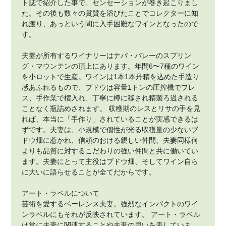
ト誌で紹介した事で、センセーションが巻き起こりまし
た。その後も数々の賞賛を浴びたことでコレクターに知
れ渡り、あっという間に入手困難なワインとなったので
す。
夫妻が所有するワイナリーはナパ・バレーのスプリン
グ・マウンテンの頂上にあります。年間6〜7種のワイン
を小ロットで生産。ワインは1本1本丹精を込めた手造り
感あふれるもので、ブドウは容量1トンの圧搾機でプレ
ス、手作業で櫂入れ、丁寧に樽に移され精製ろ過される
ことなく瓶詰めされます。 収穫期のレスとリサの手を見
れば、本当に「手作り」されていることが実感できるは
ずです。夫妻は、小規模で個性が光る収穫量の少ないブ
ドウ畑に惹かれ、信頼のおける親しい仲間、夫妻同様何
よりも品質に対するこだわりの強い仲間と共に働いてい
ます。夫妻にとって主役はブドウ畑、そしてワイン自ら
に大いに語らせることが全てだからです。
アート・ラベルについて
芸術を愛するベーレンス夫妻。強烈なインパクトのワイ
ンラベルにもそれが反映されています。 アート・ラベル
は常に夫妻に関連することや夫妻の思いを表していま