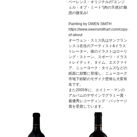
ベーレンス・オリジナルの“エンジ
ェル・オブ・ミート”(肉の天使)の魅
惑の微笑み!
Painting by OWEN SMITH
https://www.owensmithart.com/copy-
of-about
オーウェン・スミス氏はサンフラン
シスコ在住のアーティスト&イラス
トレーター。彼のイラストはローリ
ング・ストーン、スポーツ・イラス
トレイテッド、タイム、エスクァイ
ア、ニューヨーク・タイムズなどの
紙面に頻繁に登場し、ニューヨーク
市地下鉄駅のモザイク壁画も大変有
名です。
また2005年に、エイミー・マンの
アルバムのデザインでグラミー賞・
最優秀レコーディング・パッケージ
賞を受賞しています。