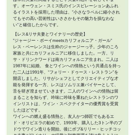
す。オーウェン・スミス氏のインスピレーションあふれ
るイラストを採用した理由は、”小さなラベルに縮小され
てもその高い芸術性はいささかもその魅力を損なわな
い”と確信したからです。
【レス&リサ夫妻とワイナリーの歴史】
"ジャージー・ボーイmeetsカリフォルニア・ガール"
レス・ベーレンスは生粋のジャージーっ子。少年のころ
家族と共にカリフォルニアに移住しました。一方、リ
サ・ドリンクワードは南カリフォルニア生まれ。二人は
1987年に結婚。 食とワインへの情熱という共通点を持っ
た二人は1991年、“フォリー・ドゥース・レストラン”を
開店しました。リサがシェフとしてクリエイティブな才
能を発揮する一方、レスはソムリエ兼バイヤーとして、
舌を研ぎ澄ませていきます。二人のワインへの情熱は留
まることを知らず、吟味に吟味を重ねたレストランのワ
インリストは、ワイン・スペクテイターの優秀賞を受賞
したほどです。
ワインへの燃え盛る情熱と、友人かつ師匠でもあるエ
ド・オリビエラの勧めで、1993年、購入した3トン半のブ
ドウでワイン造りを開始。後にボブ&リリー・ヒッチコッ