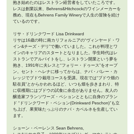
抱き始めたのはレストラン経営者をしていたころです。
レスは創業以来、Behrens&Hitchcockのワインメーカーを
務め、現在もBehrens Family Wineryで人生の冒険を続け
ているのです。
リサ・ドリンクワード Lisa Drinkward
リサは16歳の時に南カリフォルニアの“ヴィンヤード・ワ
イン&チーズ・デリ”で働いていました。これが料理とワ
インのキャリアのスタートとなりました。学生時代はレ
ストランでアルバイトをし、レストラン開業という夢を
抱き、1991年に夫レスと“フォリー・ドゥース”をオープ
ン。セント・ヘレナに移ってからは、ナパ・バレー・カ
レッジでブドウ栽培コースを受講。現在では“ブドウ畑の
駐在員”とからかわれるほど、いつも畑を歩きまわり、特
に収穫期にはブドウの試食に余念がありません。友人の
醸造家フランソワーズ・ペションとともに自身のブラン
ド “ドリンクワード・ペション(Drinkward Peschon)”も立
ち上げ、果実味たっぷりのナパ・カベルネを生産してい
ます。
ショーン・ベーレンス Sean Behrens,