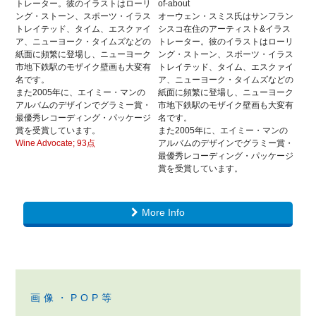
トレーター。彼のイラストはローリ
of-about
ング・ストーン、スポーツ・イラス
オーウェン・スミス氏はサンフラン
トレイテッド、タイム、エスクァイ
シスコ在住のアーティスト&イラス
ア、ニューヨーク・タイムズなどの
トレーター。彼のイラストはローリ
紙面に頻繁に登場し、ニューヨーク
ング・ストーン、スポーツ・イラス
市地下鉄駅のモザイク壁画も大変有
トレイテッド、タイム、エスクァイ
名です。
ア、ニューヨーク・タイムズなどの
また2005年に、エイミー・マンの
紙面に頻繁に登場し、ニューヨーク
アルバムのデザインでグラミー賞・
市地下鉄駅のモザイク壁画も大変有
最優秀レコーディング・パッケージ
名です。
賞を受賞しています。
また2005年に、エイミー・マンの
Wine Advocate; 93点
アルバムのデザインでグラミー賞・
最優秀レコーディング・パッケージ
賞を受賞しています。
More Info
画像・POP等