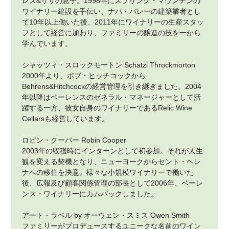
レス&リサの息子。1998年にスプリング・マウンテンの
ワイナリー建設を手伝い、ナパ・バレーの建築業者とし
て10年以上働いた後、2011年にワイナリーの生産スタッ
フとして経営に加わり、ファミリーの醸造の技を一から
学んでいます。
シャッツィ・スロックモートン Schatzi Throckmorton
2000年より、ボブ・ヒッチコックから
Behrens&Hitchcockの経営管理を引き継ぎました。2004
年以降はベーレンスのゼネラル・マネージャーとして活
躍する一方、彼女自身のワイナリーであるRelic Wine
Cellarsも経営しています。
ロビン・クーパー Robin Cooper
2003年の収穫時にインターンとして初参加。それが人生
観を変える契機となり、ニューヨークからセント・ヘレ
ナへの移住を決意。様々な小規模ワイナリーで働いた
後、広報及び顧客関係管理の部長として2006年、ベーレ
ンス・ワイナリーにカムバックしました。
アート・ラベル by オーウェン・スミス Owen Smith
ファミリーがプロデュースするユニークな名前のワイン