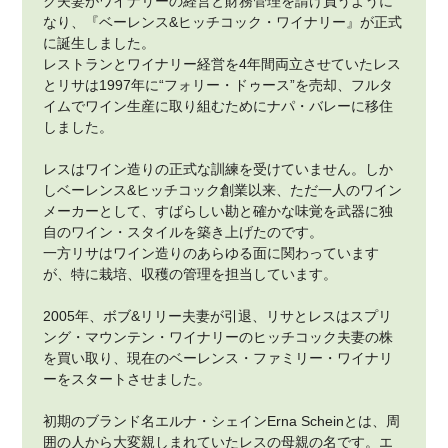
ク夫妻がワイナリーの経営と財務管理を請け負うように
なり、『ベーレンス&ヒッチコック・ワイナリー』が正式
に誕生しました。
レストランとワイナリー経営を4年間両立させていたレス
とリサは1997年に“フォリー・ドゥース”を売却、フルタ
イムでワイン生産に取り組むためにナパ・バレーに移住
しました。
レスはワイン造りの正式な訓練を受けていません。しか
しベーレンス&ヒッチコック創業以来、ただ一人のワイン
メーカーとして、すばらしい勘と確かな味覚を武器に独
自のワイン・スタイルを築き上げたのです。
一方リサはワイン造りのあらゆる面に関わっています
が、特に栽培、収穫の管理を担当しています。
2005年、ボブ&リリー夫妻が引退、リサとレスはスプリ
ング・マウンテン・ワイナリーのヒッチコック夫妻の株
を買い取り、現在のベーレンス・ファミリー・ワイナリ
ーをスタートさせました。
初期のブランド名エルナ・シェインErna Scheinとは、周
囲の人から大変親しまれていたレスの母親の名です。エ